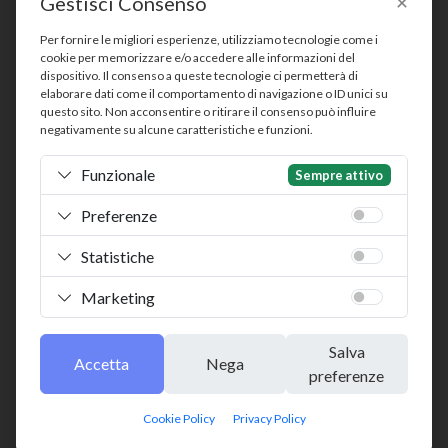
Gestisci Consenso
Per fornire le migliori esperienze, utilizziamo tecnologie come i
cookie per memorizzare e/o accedere alle informazioni del
Widder Italia SRL a socio unico
dispositivo. Il consenso a queste tecnologie ci permetterà di
Software House Italiana dal 2012 · Parte del Gruppo
elaborare dati come il comportamento di navigazione o ID unici su
Electromann
questo sito. Non acconsentire o ritirare il consenso può influire
negativamente su alcune caratteristiche e funzioni.
Via Ippodromo, 61 - 20151 Milano (MI) - P.IVA
IT03302080126
Funzionale
Sempre attivo
Capitale Sociale: € 10.000,00 i.v. - REA: MI-2632072 –
ATECO 58.29.00
Preferenze
Seguici su
Statistiche
Marchi Registrati
|
Privacy Policy
|
Cookie Policy
|
Termini e
Condizioni
|
Gestione Consensi
Marketing
©
2026
Widder Italia SRL a socio unico
Salva
Accetta
Nega
preferenze
Cookie Policy
Privacy Policy