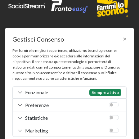
Gestisci Consenso
Per fornire le migliori esperienze, utilizziamo tecnologie come i
cookie per memorizzare e/o accedere alle informazioni del
Widder Italia SRL a socio unico
dispositivo. Il consenso a queste tecnologie ci permetterà di
Software House Italiana dal 2012 · Parte del Gruppo
elaborare dati come il comportamento di navigazione o ID unici su
Electromann
questo sito. Non acconsentire o ritirare il consenso può influire
negativamente su alcune caratteristiche e funzioni.
Via Ippodromo, 61 - 20151 Milano (MI) - P.IVA
IT03302080126
Funzionale
Sempre attivo
Capitale Sociale: € 10.000,00 i.v. - REA: MI-2632072 –
ATECO 58.29.00
Preferenze
Seguici su
Statistiche
Marchi Registrati
|
Privacy Policy
|
Cookie Policy
|
Termini e
Condizioni
|
Gestione Consensi
Marketing
©
2026
Widder Italia SRL a socio unico