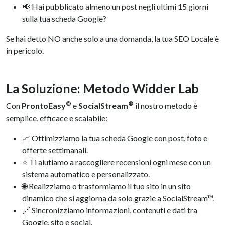
📢 Hai pubblicato almeno un post negli ultimi 15 giorni
sulla tua scheda Google?
Se hai detto NO anche solo a una domanda, la tua SEO Locale è
in pericolo.
La Soluzione: Metodo Widder Lab
®
®
Con
ProntoEasy
e
SocialStream
il nostro metodo è
semplice, efficace e scalabile:
📈 Ottimizziamo la tua scheda Google con post, foto e
offerte settimanali.
⭐ Ti aiutiamo a raccogliere recensioni ogni mese con un
sistema automatico e personalizzato.
🌐 Realizziamo o trasformiamo il tuo sito in un sito
dinamico che si aggiorna da solo grazie a SocialStream™.
🔗 Sincronizziamo informazioni, contenuti e dati tra
Google, sito e social.